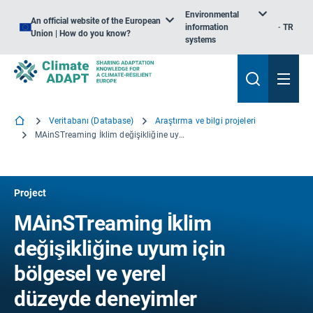
Environmental
An official website of the European
information
TR
Union | How do you know?
systems
Veritabanı (Database)
Araştırma ve bilgi projeleri
MAinSTreaming İklim değişikliğine uyum için bölgesel ve yerel düzeyde deneyimler
Project
MAinSTreaming İklim
değişikliğine uyum için
bölgesel ve yerel
düzeyde deneyimler