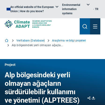
Environmental
An official website of the European
information
TR
Union | How do you know?
systems
Veritabanı (Database)
Araştırma ve bilgi projeleri
Alp bölgesindeki yerli olmayan ağaçların sürdürülebilir kullanımı ve yönetimi
Project
Alp bölgesindeki yerli
olmayan ağaçların
sürdürülebilir kullanımı
Share
Downl
ve yönetimi (ALPTREES)