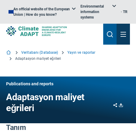
Environmental
An official website of the European
information
TR
Union | How do you know?
systems
Veritabanı (Database)
Yayın ve raporlar
Adaptasyon maliyet eğrileri
Publications and reports
Adaptasyon maliyet
Share
Downl
eğrileri
Tanım