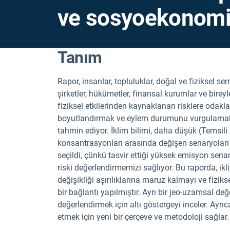
ve sosyoekonomik
Tanım
Rapor, insanlar, topluluklar, doğal ve fiziksel s
şirketler, hükümetler, finansal kurumlar ve bireyle
fiziksel etkilerinden kaynaklanan risklere od
boyutlandırmak ve eylem durumunu vurgulamak iç
tahmin ediyor. İklim bilimi, daha düşük (Temsil
konsantrasyonları arasında değişen senaryoları 
seçildi, çünkü tasvir ettiği yüksek emisyon sen
riski değerlendirmemizi sağlıyor. Bu raporda, ik
değişikliği aşırılıklarına maruz kalmayı ve fizik
bir bağlantı yapılmıştır. Ayrı bir jeo-uzamsal d
değerlendirmek için altı göstergeyi inceler. Ayrıc
etmek için yeni bir çerçeve ve metodoloji sağlar.