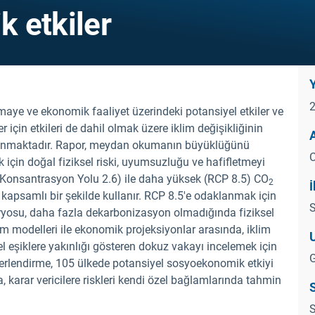
 etkiler
Y
ermaye ve ekonomik faaliyet üzerindeki potansiyel etkiler ve
r için etkileri de dahil olmak üzere iklim değişikliğinin
aklanmaktadır. Rapor, meydan okumanın büyüklüğünü
C
in doğal fiziksel riski, uyumsuzluğu ve hafifletmeyi
i Konsantrasyon Yolu 2.6) ile daha yüksek (RCP 8.5) CO
2
İ
kapsamlı bir şekilde kullanır. RCP 8.5'e odaklanmak için
S
aryosu, daha fazla dekarbonizasyon olmadığında fiziksel
lim modelleri ile ekonomik projeksiyonlar arasında, iklim
sel eşiklere yakınlığı gösteren dokuz vakayı incelemek için
G
eğerlendirme, 105 ülkede potansiyel sosyoekonomik etkiyi
a, karar vericilere riskleri kendi özel bağlamlarında tahmin
S
S