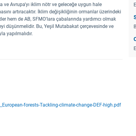
a ve Avrupa'yı iklim nötr ve geleceğe uygun hale
E
sını artıracaktır. İklim değişikliğinin ormanlar üzerindeki
S
letler hem de AB, SFMO'lara çabalarında yardımcı olmak
meyi düşünmelidir. Bu, Yeşil Mutabakat çerçevesinde ve
B
la yapılmalıdır.
_European-forests-Tackling-climate-change-DEF-high.pdf