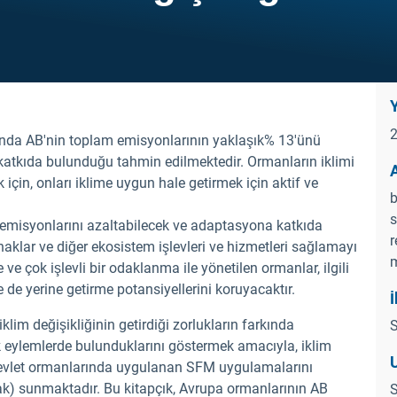
Y
anda AB'nin toplam emisyonlarının yaklaşık% 13'ünü
 katkıda bulunduğu tahmin edilmektedir. Ormanların iklimi
çin, onları iklime uygun hale getirmek için aktif ve
b
s
 emisyonlarını azaltabilecek ve adaptasyona katkıda
r
naklar ve diğer ekosistem işlevleri ve hizmetleri sağlamayı
ve çok işlevli bir odaklanma ile yönetilen ormanlar, ilgili
e de yerine getirme potansiyellerini koruyacaktır.
İ
klim değişikliğinin getirdiği zorlukların farkında
S
tik eylemlerde bulunduklarını göstermek amacıyla, iklim
a devlet ormanlarında uygulanan SFM uygulamalarını
ak) sunmaktadır. Bu kitapçık, Avrupa ormanlarının AB
S