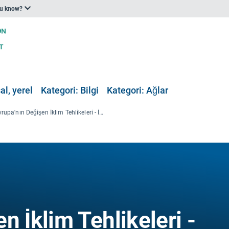
ou know?
al, yerel
Kategori: Bilgi
Kategori: Ağlar
Avrupa'nın Değişen İklim Tehlikeleri - İndeks Tabanlı Etkileşimli AÇA Raporu
n İklim Tehlikeleri -