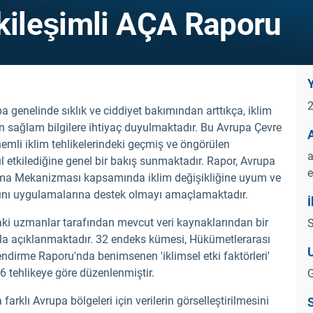
tkileşimli AÇA Raporu
Y
upa genelinde sıklık ve ciddiyet bakımından arttıkça, iklim
n sağlam bilgilere ihtiyaç duyulmaktadır. Bu Avrupa Çevre
nemli iklim tehlikelerindeki geçmiş ve öngörülen
a
ıl etkilediğine genel bir bakış sunmaktadır. Rapor, Avrupa
e
oruma Mekanizması kapsamında iklim değişikliğine uyum ve
arını uygulamalarına destek olmayı amaçlamaktadır.
İ
andaki uzmanlar tarafından mevcut veri kaynaklarından bir
S
ğıyla açıklanmaktadır. 32 endeks kümesi, Hükümetlerarası
lendirme Raporu'nda benimsenen 'iklimsel etki faktörleri'
 16 tehlikeye göre düzenlenmiştir.
G
 farklı Avrupa bölgeleri için verilerin görselleştirilmesini
S