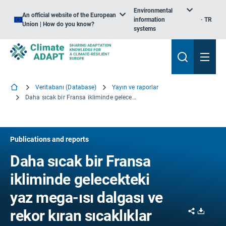
Environmental
An official website of the European
information
TR
Union | How do you know?
systems
Veritabanı (Database)
Yayın ve raporlar
Daha sıcak bir Fransa ikliminde gelecekteki yaz mega-ısı dalgası ve rekor kıran sıcaklıklar
Publications and reports
Daha sıcak bir Fransa
ikliminde gelecekteki
yaz mega-ısı dalgası ve
Share
Downl
rekor kıran sıcaklıklar