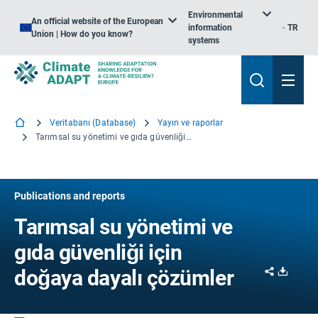
Environmental
An official website of the European
information
TR
Union | How do you know?
systems
Veritabanı (Database)
Yayın ve raporlar
Tarımsal su yönetimi ve gıda güvenliği için doğaya dayalı çözümler
Publications and reports
Tarımsal su yönetimi ve
gıda güvenliği için
Share
Downl
doğaya dayalı çözümler