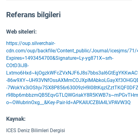
Referans bilgileri
Web siteleri:
https://oup.silverchair-
cdn.com/oup/backfile/Content_public/Journal/icesjms/71/
Expires=1493454700&Signature=Ly-yg871X~srh-
COtD3iJB-
Lxtmo6Hxd~kjOgzkWFcZVxNJF6J8s7bbs3aI6GtEgYKKwAC
-86w9XY~UH93VNfOssAXMmCOJXpIMAbkoLGayXf3OHGQE
-7WokYx3iOShjv7SX8P856r63009zH9l08tKqzIZztTKQF0DF
r98bp6mbbzmQB5EqvGTLQWGriakY8R5KWB7s~mPGvTHm5a
o~OWubrinOxg__&Key-Pair-Id=APKAIUCZBIA4LVPAVW3Q
Kaynak
:
ICES Deniz Bilimleri Dergisi