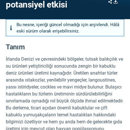
Share
Downl
potansiyel etkisi
Bu nesne, içeriği güncel olmadığı için arşivlendi. Hâlâ
eski sürüm olarak erişebilirsiniz.
Tanım
İrlanda Denizi ve çevresindeki bölgeler, tutsak balıkçılık ve
su ürünleri yetiştiriciliği sonucunda zengin bir kabuklu
deniz ürünleri üretimi kaynağıdır. Üretilen anahtar türler
arasında ıstakozlar, yenilebilir yengeçler, langoustines,
yassı istiridyeler, cockles ve mavi midye bulunur. Bulaşıcı
hastalıkların bu türlerin üretiminin sürdürülebilirliğini
sınırlamada oynadığı rol büyük ölçüde ihmal edilmektedir.
Bu derleme, ticari açıdan önemli kabuklular ve çift
kabuklu yumuşakçaların temel hastalıkları hakkındaki
bilgimizi özetliyor ve hem şu anda hem de gelecekte gıda
üretimi için mevcut olan hayvan popülasyonunu