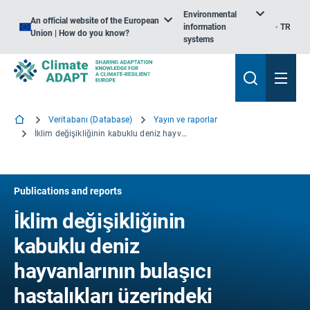
Environmental
An official website of the European
information
TR
Union | How do you know?
systems
Veritabanı (Database)
Yayın ve raporlar
İklim değişikliğinin kabuklu deniz hayvanlarının bulaşıcı hastalıkları üzerindeki potansiyel etkisi
Publications and reports
İklim değişikliğinin
kabuklu deniz
hayvanlarının bulaşıcı
hastalıkları üzerindeki