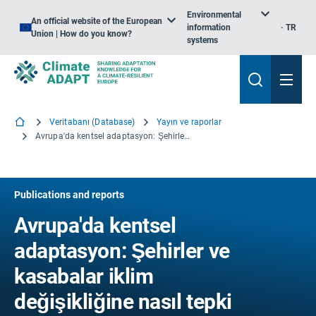
Environmental
An official website of the European
information
TR
Union | How do you know?
systems
Veritabanı (Database)
Yayın ve raporlar
Avrupa'da kentsel adaptasyon: Şehirler ve kasabalar iklim değişikliğine nasıl tepki veriyor?
Publications and reports
Avrupa'da kentsel
adaptasyon: Şehirler ve
kasabalar iklim
değişikliğine nasıl tepki