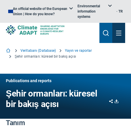
Environmental
An official website of the European
information
TR
Union | How do you know?
systems
Veritabanı (Database)
Yayın ve raporlar
Şehir ormanları: küresel bir bakış açısı
Publications and reports
Şehir ormanları: küresel
Share
Downl
bir bakış açısı
Tanım