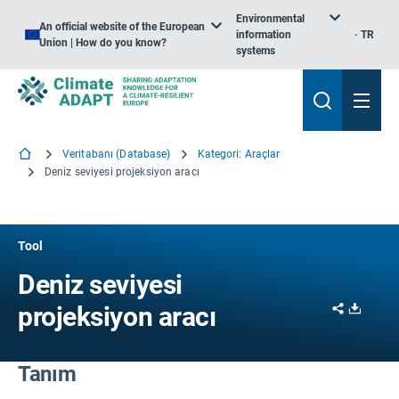
Environmental
An official website of the European
information
TR
Union | How do you know?
systems
Veritabanı (Database)
Kategori: Araçlar
Deniz seviyesi projeksiyon aracı
Tool
Deniz seviyesi
Share
Downl
projeksiyon aracı
Tanım