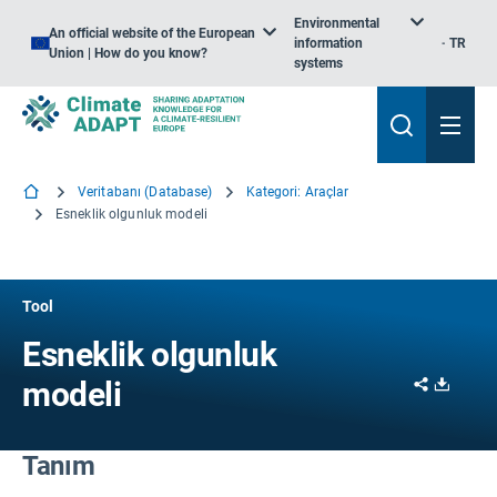
Environmental
An official website of the European
information
TR
Union | How do you know?
systems
Veritabanı (Database)
Kategori: Araçlar
Esneklik olgunluk modeli
Tool
Esneklik olgunluk
Share
Downl
modeli
Tanım