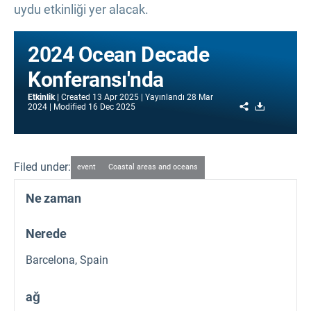
uydu etkinliği yer alacak.
2024 Ocean Decade
Konferansı'nda
Etkinlik
Created
13 Apr 2025
Yayınlandı
28 Mar
Share
Download
2024
Modified
16 Dec 2025
Filed under:
event
Coastal areas and oceans
Ne zaman
Nerede
Barcelona, Spain
ağ