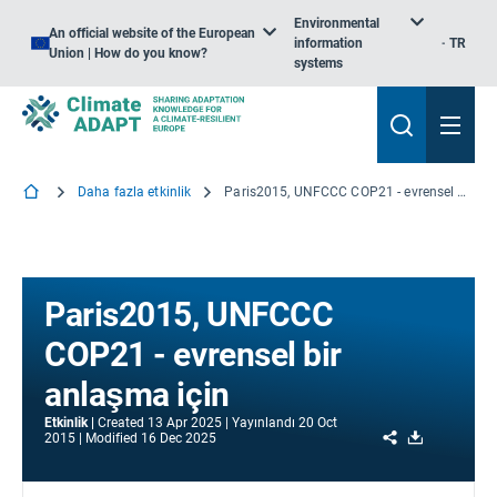
Environmental
An official website of the European
information
TR
Union | How do you know?
systems
Daha fazla etkinlik
Paris2015, UNFCCC COP21 - evrensel bir anlaşma için
Paris2015, UNFCCC
COP21 - evrensel bir
anlaşma için
Etkinlik
Created
13 Apr 2025
Yayınlandı
20 Oct
Share
Download
2015
Modified
16 Dec 2025