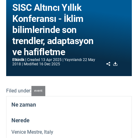
SISC Altıncı Yıllık
Konferansı - İklim
bilimlerinde son
trendler, adaptasyon
ve hafifletme
Etkinlik
Created
13 Apr 2025
Yayınlandı
22 May
Share
Download
2018
Modified
16 Dec 2025
Filed under:
event
Ne zaman
Nerede
Venice Mestre, Italy