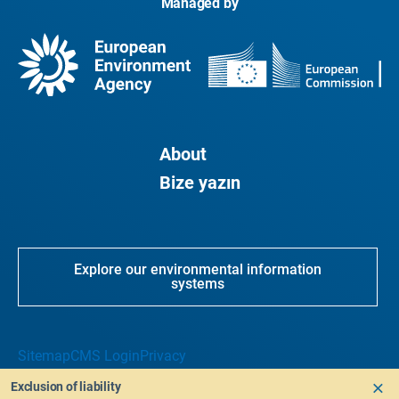
Managed by
About
Bize yazın
Explore our environmental information
systems
Sitemap
CMS Login
Privacy
Exclusion of liability