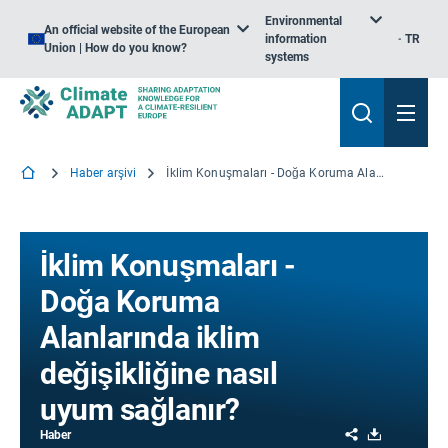
Environmental
An official website of the European
information
TR
Union | How do you know?
systems
Haber arşivi
İklim Konuşmaları - Doğa Koruma Alanlarında iklim değişikliğine nasıl uyum sağlanır?
İklim Konuşmaları -
Doğa Koruma
Alanlarında iklim
değişikliğine nasıl
uyum sağlanır?
Share
Download
Haber