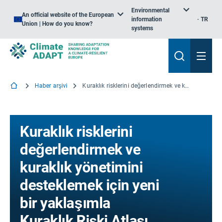
Environmental
An official website of the European
information
TR
Union | How do you know?
systems
Haber arşivi
Kuraklık risklerini değerlendirmek ve kuraklık yönetimini desteklemek için yeni bir yaklaşımla Kuraklık Riski Atlası
Kuraklık risklerini
değerlendirmek ve
kuraklık yönetimini
desteklemek için yeni
bir yaklaşımla
Kuraklık Riski Atlası