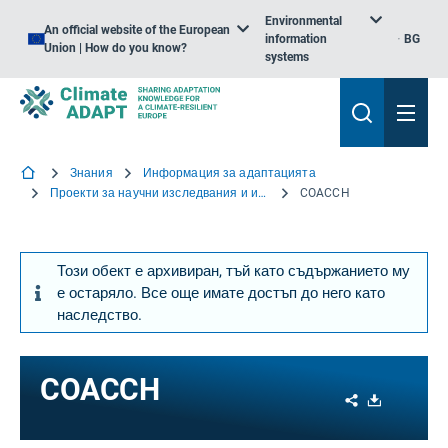
Environmental
An official website of the European
information
BG
Union | How do you know?
systems
Знания
Информация за адаптацията
Проекти за научни изследвания и иновации
COACCH
Този обект е архивиран, тъй като съдържанието му
е остаряло. Все още имате достъп до него като
наследство.
COACCH
Share
Download