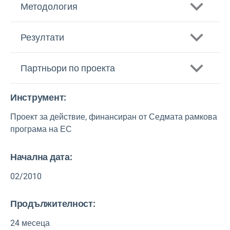
Методология
Резултати
Партньори по проекта
Инструмент:
Разходи за природни
Хелмхолц Център за екологични
опасности — синтез
Проект за действие, финансиран от Седмата рамкова
изследвания (UFZ)
програма на ЕС
DE
Начална дата:
Университетът в Инсбрук (UIBK)
02/2010
НА
Продължителност:
24 месеца
Société de Mathématique Appliquée aux