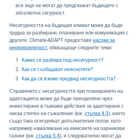
все още не могат да предскажат бъдещето с
абсолютна сигурност.
Несигурността на бъдещия климат може да бъде
трудна за разбиране, планиране или комуникация с
другите. Climate-ADAPT предоставя
насоки за
неопределеност
, обхващащи следните теми:
Какво се разбира под несигурност?
Как се съобщават неяснотите?
Как да се вземе предвид несигурността?
Справянето с несигурността при планирането на
адаптацията може да бъде преодоляно чрез
инвестиране в гъвкави действия за адаптиране с
ниска степен на съжаление (вж.
стъпка 4.3)
, които
също така осигуряват допълнителни ползи, като
например намаляване на емисиите на парникови
газове (вж.
стъпка 5.4
), и следователно могат да