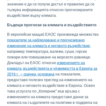
значение е да се получи достъп и правилно да се
тълкува информацията относно прогнозираните
въздействия върху климата.
Бъдещи прогнози за климата и въздействието
В европейски мащаб ЕАОС произвежда множество
показатели за наблюдавано и прогнозирано
изменение на климата и неговото въздействие,
например температура, валежи, суши, горски
пожари или повишаване на морското равнище.
Докладът на ЕАОС относно
изменението на
климата, въздействията и уязвимостта в Европа за
2016 г. — оценка, основана
на показатели,
предоставя полезен преглед на изменението на
климата и неговото въздействие в Европа. Освен
това услугата по „Коперник“ във връзка с
изменението на климата предоставя данни за
климата на създателите на политики в подкрепа на