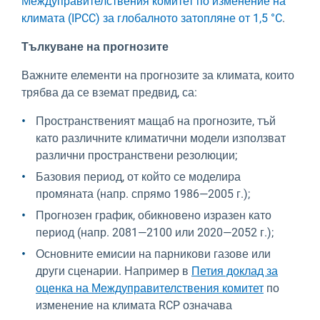
Междуправителствения комитет по изменение на
климата (IPCC) за глобалното затопляне от 1,5 °C
.
Тълкуване на прогнозите
Важните елементи на прогнозите за климата, които
трябва да се вземат предвид, са:
Пространственият мащаб на прогнозите, тъй
като различните климатични модели използват
различни пространствени резолюции;
Базовия период, от който се моделира
промяната (напр. спрямо 1986—2005 г.);
Прогнозен график, обикновено изразен като
период (напр. 2081—2100 или 2020—2052 г.);
Основните емисии на парникови газове или
други сценарии. Например в
Петия доклад за
оценка на Междуправителствения комитет
по
изменение на климата RCP означава