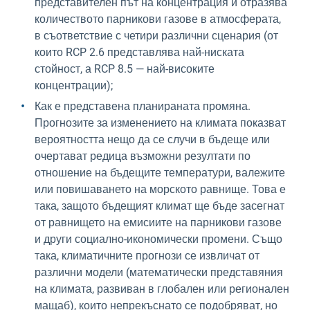
представителен път на концентрация и отразява
количеството парникови газове в атмосферата,
в съответствие с четири различни сценария (от
които RCP 2.6 представлява най-ниската
стойност, а RCP 8.5 — най-високите
концентрации);
Как е представена планираната промяна.
Прогнозите за изменението на климата показват
вероятността нещо да се случи в бъдеще или
очертават редица възможни резултати по
отношение на бъдещите температури, валежите
или повишаването на морското равнище. Това е
така, защото бъдещият климат ще бъде засегнат
от равнището на емисиите на парникови газове
и други социално-икономически промени. Също
така, климатичните прогнози се извличат от
различни модели (математически представяния
на климата, развиван в глобален или регионален
мащаб), които непрекъснато се подобряват, но