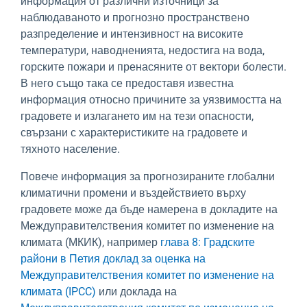
информация от различни източници за
наблюдаваното и прогнозно пространствено
разпределение и интензивност на високите
температури, наводненията, недостига на вода,
горските пожари и пренасяните от вектори болести.
В него също така се предоставя известна
информация относно причините за уязвимостта на
градовете и излагането им на тези опасности,
свързани с характеристиките на градовете и
тяхното население.
Повече информация за прогнозираните глобални
климатични промени и въздействието върху
градовете може да бъде намерена в докладите на
Междуправителствения комитет по изменение на
климата (МКИК), например
глава 8: Градските
райони в Петия доклад за оценка на
Междуправителствения комитет по изменение на
климата (IPCC)
или доклада на