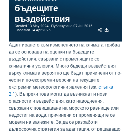
бъдещите
въздействия
Created
13 May 2024
Публикувано
07 Jul 2016
Share
Download
Modified
14 Apr 2025
Адаптирането към изменението на климата трябва
да се основава на оценки на бъдещите
въздействия, свързани с променящите се
климатични условия. Много бъдещи въздействия
върху климата вероятно ще бъдат причинени от по-
чести и по-екстремни версии на текущите
екстремни метеорологични явления (вж.
стъпка
2.1
). Въпреки това могат да възникнат и нови
опасности и въздействия, като наводнения,
свързани с повишаване на морското равнище или
недостиг на вода, причинени от променящите се
модели на валежите. За да се разработи
дългосрочна стратегия за адаптация, от решаващо