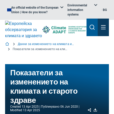
Environmental
An official website of the European
information
BG
Union | How do you know?
systems
Данни за изменението на климата и здравето
Показатели за изменението на климата и старото здраве
Показатели за
изменението на
климата и старото
здраве
Created
13 Apr 2025
Публикувано
06 Jun 2020
Share
Download
Modified
13 Apr 2025