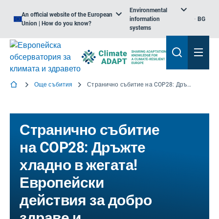
Environmental
An official website of the European
information
BG
Union | How do you know?
systems
Още събития
Странично събитие на COP28: Дръжте хладно в жегата! Европейски действия за добро здраве и благосъстояние на затоплящата се планета
Странично събитие
на COP28: Дръжте
хладно в жегата!
Европейски
действия за добро
здраве и