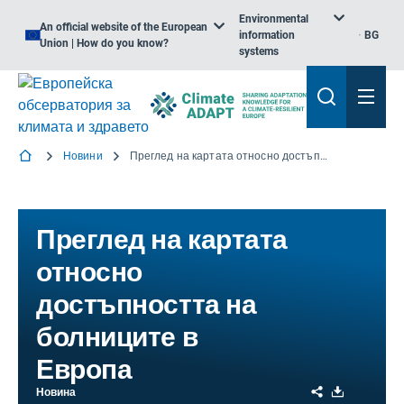
Environmental
An official website of the European
information
BG
Union | How do you know?
systems
Новини
Преглед на картата относно достъпността на болниците в Европа
Преглед на картата
относно
достъпността на
болниците в
Европа
Share
Download
Новина