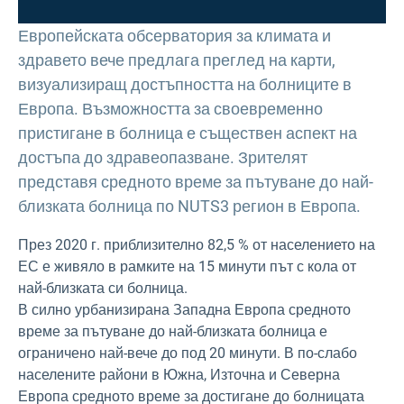
Европейската обсерватория за климата и
здравето вече предлага преглед на карти,
визуализиращ достъпността на болниците в
Европа. Възможността за своевременно
пристигане в болница е съществен аспект на
достъпа до здравеопазване. Зрителят
представя средното време за пътуване до най-
близката болница по NUTS3 регион в Европа.
През 2020 г. приблизително 82,5 % от населението на
ЕС е живяло в рамките на 15 минути път с кола от
най-близката си болница.
В силно урбанизирана Западна Европа средното
време за пътуване до най-близката болница е
ограничено най-вече до под 20 минути. В по-слабо
населените райони в Южна, Източна и Северна
Европа средното време за достигане до болницата