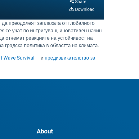
Share
Download
 да преодолеят заплахата от глобалното
ies се учат по интригуващ, иновативен начин
да отнемат реакциите на устойчивост на
а градска политика в областта на климата.
t Wave Survival
— и
предизвикателство за
About