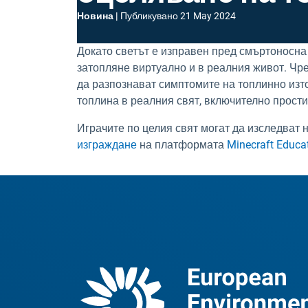
Новина
Публикувано
21 May 2024
Докато светът е изправен пред смъртоносн
затопляне виртуално и в реалния живот. Чрез
да разпознават симптомите на топлинно изто
топлина в реалния свят, включително прости
Играчите по целия свят могат да изследват 
изграждане
на платформата
Minecraft Educa