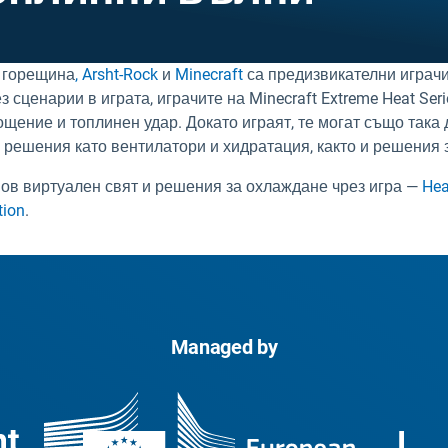
а горещина
, Arsht-Rock
и
Minecraft
са предизвикателни играчи
 сценарии в играта, играчите на Minecraft Extreme Heat Ser
щение и топлинен удар. Докато играят, те могат също така 
 решения като вентилатори и хидратация, както и решения з
нов виртуален свят и решения за охлаждане чрез игра —
Hea
tion
.
Managed by