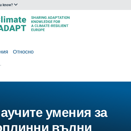
ou know?
ния
Относно
 за оцеляване на топлинни вълни
 научите умения за
топлинни вълни