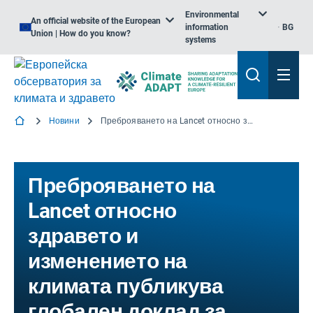
Environmental
An official website of the European
information
BG
Union | How do you know?
systems
Новини
Преброяването на Lancet относно здравето и изменението на климата публикува глобален доклад за 2023 г.
Преброяването на
Lancet относно
здравето и
изменението на
климата публикува
глобален доклад за