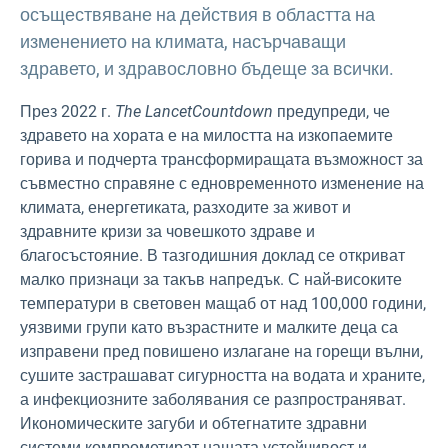
осъществяване на действия в областта на
изменението на климата, насърчаващи
здравето, и здравословно бъдеще за всички.
През 2022 г.
The
Lancet
Countdown
предупреди, че
здравето на хората е на милостта на изкопаемите
горива и подчерта трансформиращата възможност за
съвместно справяне с едновременното изменение на
климата, енергетиката, разходите за живот и
здравните кризи за човешкото здраве и
благосъстояние. В тазгодишния доклад се откриват
малко признаци за такъв напредък. С най-високите
температури в световен мащаб от над 100,000 години,
уязвими групи като възрастните и малките деца са
изправени пред повишено излагане на горещи вълни,
сушите застрашават сигурността на водата и храните,
а инфекциозните заболявания се разпространяват.
Икономическите загуби и обтегнатите здравни
системи компрометират нашата устойчивост и