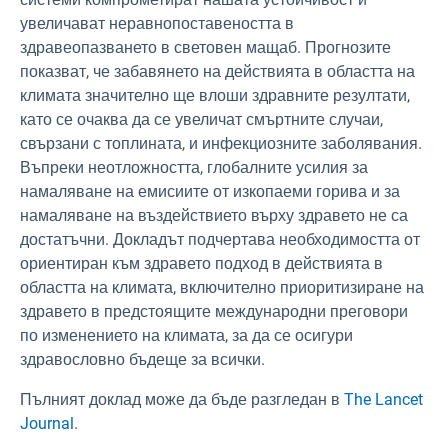
увеличават неравнопоставеността в
здравеопазването в световен мащаб. Прогнозите
показват, че забавянето на действията в областта на
климата значително ще влоши здравните резултати,
като се очаква да се увеличат смъртните случаи,
свързани с топлината, и инфекциозните заболявания.
Въпреки неотложността, глобалните усилия за
намаляване на емисиите от изкопаеми горива и за
намаляване на въздействието върху здравето не са
достатъчни. Докладът подчертава необходимостта от
ориентиран към здравето подход в действията в
областта на климата, включително приоритизиране на
здравето в предстоящите международни преговори
по изменението на климата, за да се осигури
здравословно бъдеще за всички.
Пълният доклад може да бъде разгледан в
The Lancet
Journal
.