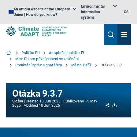
Environmental
An official website of the European
information
CS
Union | How do you know?
systems
Politika EU
Adaptační politika EU
Mise EU pro přizpůsobení se změně klimatu
Podávání zpráv signatářem
Město Paříž
Otázka 9.3.7
Otázka 9.3.7
Složka
Created
10 Jun 2026
Publikováno
15 May
Share
Download
2025
Modified
10 Jun 2026