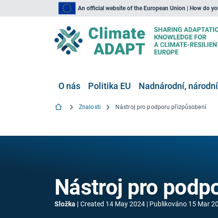
An official website of the European Union | How do y
O nás
Politika EU
Nadnárodní, národní
Znalosti
Nástroj pro podporu přizpůsobení
Nástroj pro podp
Složka
Created
14 May 2024
Publikováno
15 Mar 2