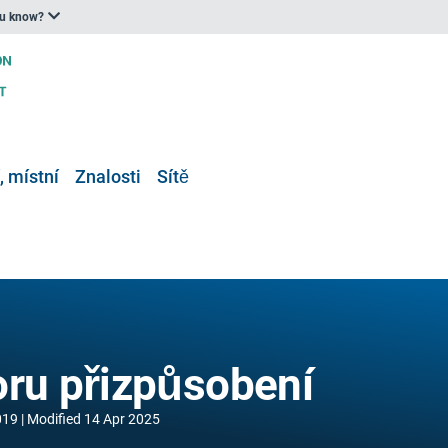
ou know?
, místní
Znalosti
Sítě
oru přizpůsobení
019
Modified
14 Apr 2025