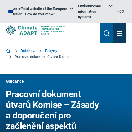
Environmental
An official website of the European
information
CS
Union | How do you know?
systems
Databáze
Pokyny
Pracovní dokument útvarů Komise – Zásady a doporučení pro začlenění aspektů přizpůsobení se změně klimatu do operačních programů Evropského námořního a rybářského fondu na období 2013–2020
Guidance
Pracovní dokument
útvarů Komise – Zásady
a doporučení pro
začlenění aspektů