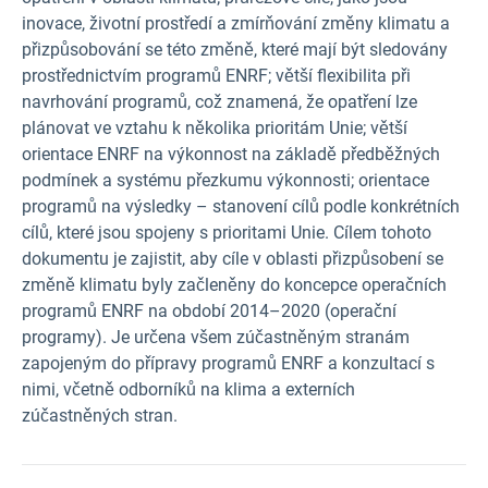
inovace, životní prostředí a zmírňování změny klimatu a
přizpůsobování se této změně, které mají být sledovány
prostřednictvím programů ENRF; větší flexibilita při
navrhování programů, což znamená, že opatření lze
plánovat ve vztahu k několika prioritám Unie; větší
orientace ENRF na výkonnost na základě předběžných
podmínek a systému přezkumu výkonnosti; orientace
programů na výsledky – stanovení cílů podle konkrétních
cílů, které jsou spojeny s prioritami Unie. Cílem tohoto
dokumentu je zajistit, aby cíle v oblasti přizpůsobení se
změně klimatu byly začleněny do koncepce operačních
programů ENRF na období 2014–2020 (operační
programy). Je určena všem zúčastněným stranám
zapojeným do přípravy programů ENRF a konzultací s
nimi, včetně odborníků na klima a externích
zúčastněných stran.