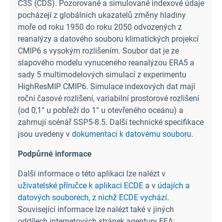
C3S (CDS). Pozorované a simulované indexové údaje
pocházejí z globálních ukazatelů změny hladiny
moře od roku 1950 do roku 2050 odvozených z
reanalýzy a datového souboru klimatických projekcí
CMIP6 s vysokým rozlišením. Soubor dat je ze
slapového modelu vynuceného reanalýzou ERA5 a
sady 5 multimodelových simulací z experimentu
HighResMIP CMIP6. Simulace indexových dat mají
roční časové rozlišení, variabilní prostorové rozlišení
(od 0,1° u pobřeží do 1° u otevřeného oceánu) a
zahrnují scénář SSP5-8.5. Další technické specifikace
jsou uvedeny v
dokumentaci k datovému souboru
.
Podpůrné informace
Další informace o této aplikaci lze nalézt v
uživatelské příručce k aplikaci ECDE
a v
údajích a
datových souborech, z nichž ECDE vychází.
Související informace lze nalézt také v jiných
oddílech internetových stránek agentury EEA: