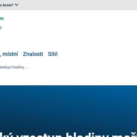
ou know?
, místní
Znalosti
Sítě
Globální a evropský vzestup hladiny moří