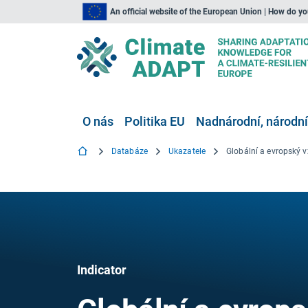
An official website of the European Union | How do y
O nás
Politika EU
Nadnárodní, národní
Databáze
Ukazatele
Indicator