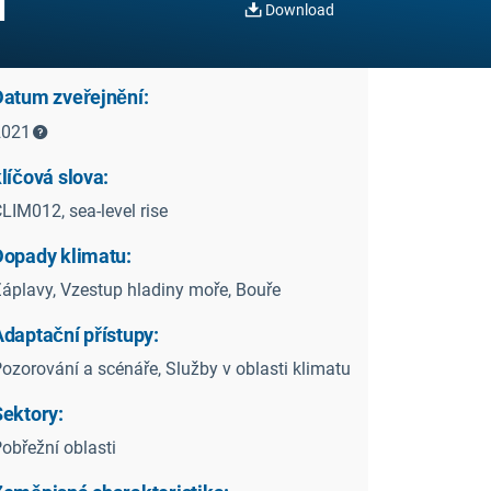
í
Download
Datum zveřejnění:
2021
líčová slova:
LIM012, sea-level rise
Dopady klimatu:
áplavy, Vzestup hladiny moře, Bouře
Adaptační přístupy:
ozorování a scénáře, Služby v oblasti klimatu
Sektory:
obřežní oblasti