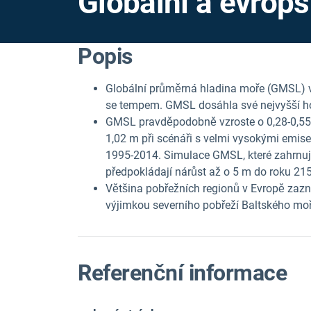
Globální a evrop
Popis
Globální průměrná hladina moře (GMSL) vz
se tempem. GMSL dosáhla své nejvyšší ho
GMSL pravděpodobně vzroste o 0,28-0,55 m
1,02 m při scénáři s velmi vysokými emis
1995-2014. Simulace GMSL, které zahrnuj
předpokládají nárůst až o 5 m do roku 21
Většina pobřežních regionů v Evropě zaz
výjimkou severního pobřeží Baltského moř
Referenční informace