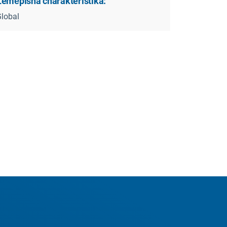
Zeměpisná charakteristika:
lobal