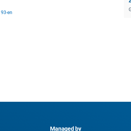
G
193-en
Managed by