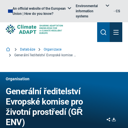
Environmental
An official website of the European
information
CS
Union | How do you know?
systems
Databáze
Organizace
Generální ředitelství Evropské komise pro životní prostředí (GŘ ENV)
Organisation
Generální ředitelství
Evropské komise pro
životní prostředí (GŘ
Share
Downl
ENV)