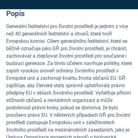
Popis
Generální ředitelství pro životní prostředí je jedním z více
než 40 generálních ředitelství a útvarů, které tvoří
Evropskou komisi. Cílem generálního ředitelství, které se
běžně označuje jako GŘ pro životní prostředí, je chránit,
zachovávat a zlepšovat životní prostředí pro současné i
budoucí generace. Za tímto účelem navrhuje politiky, které
zajistí vysokou úroveň ochrany životního prostředí v
Evropské unii a zachovají kvalitu života občanů EU. GŘ
zajišťuje, aby členské státy správně uplatňovaly právní
předpisy EU v oblasti životního prostředí. Vyšetřuje přitom
stížnosti občanů a nevládních organizací a může
podniknout právní kroky, pokud se domnívá, že bylo
porušeno právo EU. V některých případech GŘ pro životní
prostředí zastupuje Evropskou unii v záležitostech
životního prostředí na mezinárodních zasedáních, jako je
Úmluva Organizace spojených národů o biologické