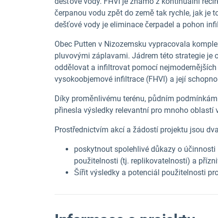
dešťové vody. FHVI je známo z kontinuální recir
čerpanou vodu zpět do země tak rychle, jak je 
dešťové vody je eliminace čerpadel a pohon infil
Obec Putten v Nizozemsku vypracovala komplexn
pluvovými záplavami. Jádrem této strategie je o
oddělovat a infiltrovat pomocí nejmodernějších 
vysokoobjemové infiltrace (FHVI) a její schopnost
Díky proměnlivému terénu, půdním podmínkám
přinesla výsledky relevantní pro mnoho oblastí 
Prostřednictvím akcí a žádostí projektu jsou dva 
poskytnout spolehlivé důkazy o účinnosti F
použitelnosti (tj. replikovatelnosti) a pří
Šířit výsledky a potenciál použitelnosti 