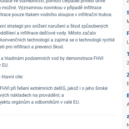
kulace ve stavebnictví, pomocí čerpadel přivést dříve
Z
to možné. Významnou novinkou v případě infiltrace
trace pouze tlakem vodního sloupce v infiltrační trubce.
M
í strategii pro snížení narušení a škod způsobených
ddělení a infiltrace dešťové vody. Město začalo
konvenčních technologií a zajímá se o technologii rychlé
L
i pro infiltraci a prevenci škod.
T
 a hladinám podzemních vod by demonstrace FHVI
2
v EU.
hlavní cíle:
HVI při řešení extrémních dešťů, jakož i o jeho široké
znivých nákladech na provádění; a
B
projektu orgánům a odborníkům v celé EU.
A
N