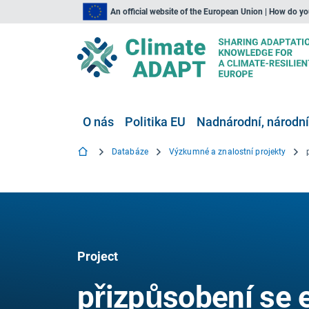
An official website of the European Union | How do y
O nás
Politika EU
Nadnárodní, národní
Databáze
Výzkumné a znalostní projekty
Project
přizpůsobení se