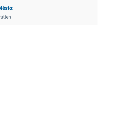
Město:
utten