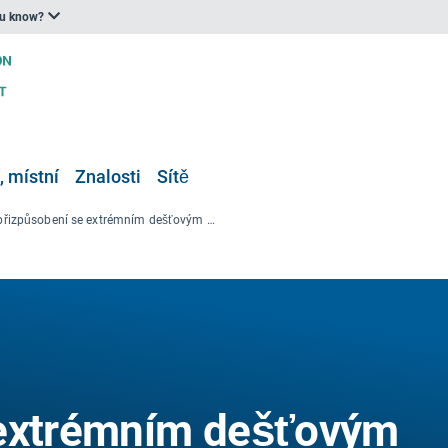
ou know?
, místní
Znalosti
Sítě
přizpůsobení se extrémním dešťovým srážkám; demonstrace FHVI, aby se zabránilo škodám způsobeným městskými pluviálními záplavami
 extrémním dešťovým