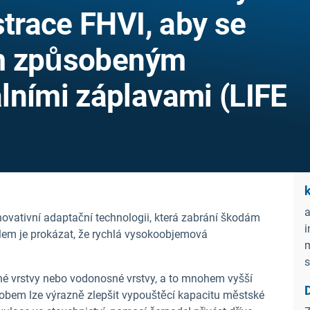
race FHVI, aby se
m způsobeným
lními záplavami (LIFE
k
a
ovativní adaptační technologii, která zabrání škodám
i
em je prokázat, že
rychlá vysokoobjemová
m
s
né vrstvy nebo vodonosné vrstvy, a to mnohem vyšší
sobem lze výrazně zlepšit vypouštěcí kapacitu městské