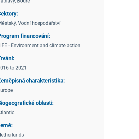
áplavy, Bouře
Sektory:
ěstský, Vodní hospodářství
Program financování:
IFE - Environment and climate action
rvání:
016 to 2021
Zeměpisná charakteristika:
Europe
iogeografické oblasti:
tlantic
země:
etherlands