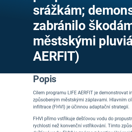
srážkám; demonst
zabránilo škodá
městskými pluviá
AERFIT)
Popis
Cílem programu LIFE AERFIT je demonstrovat in
způsobeným městskými záplavami. Hlavním cíl
infiltrace
(FHVI) je účinnou adaptační strategií.
FHVI přímo vstřikuje dešťovou vodu do propust
rychlostí než konvenční vstřikování. Tímto způ