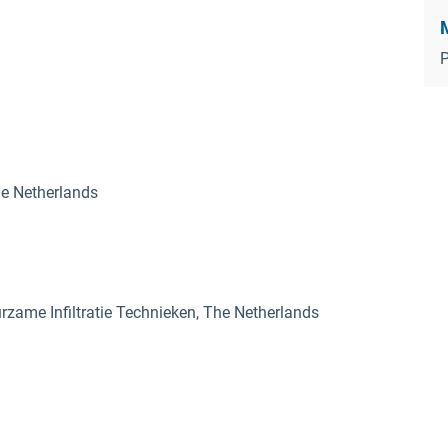
P
he Netherlands
zame Infiltratie Technieken, The Netherlands