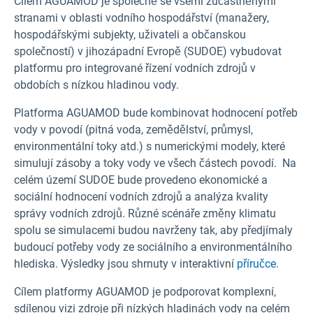
Cílem AGUAMOD je společně se všemi zúčastněnými
stranami v oblasti vodního hospodářství (manažery,
hospodářskými subjekty, uživateli a občanskou
společností) v jihozápadní Evropě (SUDOE) vybudovat
platformu pro integrované řízení vodních zdrojů v
obdobích s nízkou hladinou vody.
Platforma AGUAMOD bude kombinovat hodnocení potřeb
vody v povodí (pitná voda, zemědělství, průmysl,
environmentální toky atd.) s numerickými modely, které
simulují zásoby a toky vody ve všech částech povodí. Na
celém území SUDOE bude provedeno ekonomické a
sociální hodnocení vodních zdrojů a analýza kvality
správy vodních zdrojů. Různé scénáře změny klimatu
spolu se simulacemi budou navrženy tak, aby předjímaly
budoucí potřeby vody ze sociálního a environmentálního
hlediska. Výsledky jsou shrnuty v interaktivní
příručce
.
Cílem platformy AGUAMOD je podporovat komplexní,
sdílenou vizi zdroje při nízkých hladinách vody na celém