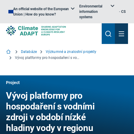
Environmental
An official website of the European
information
CS
Union | How do you know?
systems
Databáze
Výzkumné a znalostní projekty
Vývoj platformy pro hospodaření s vodními zdroji v období nízké hladiny vody v regionu SUDOE
Project
Vývoj platformy pro
hospodaření s vodními
zdroji v období nízké
hladiny vody v regionu