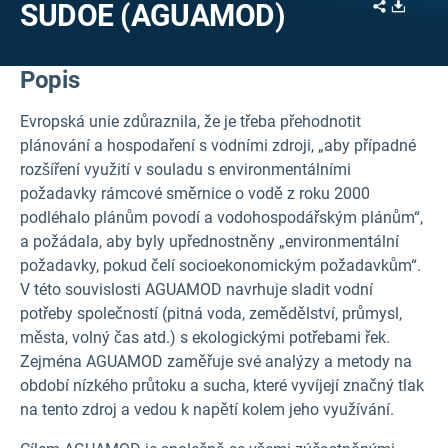
Share
Downl
SUDOE (AGUAMOD)
Popis
Evropská unie zdůraznila, že je třeba přehodnotit
plánování a hospodaření s vodními zdroji, „aby případné
rozšíření využití v souladu s environmentálními
požadavky rámcové směrnice o vodě z roku 2000
podléhalo plánům povodí a vodohospodářským plánům“,
a požádala, aby byly upřednostněny „environmentální
požadavky, pokud čelí socioekonomickým požadavkům“.
V této souvislosti AGUAMOD navrhuje sladit vodní
potřeby společností (pitná voda, zemědělství, průmysl,
města, volný čas atd.) s ekologickými potřebami řek.
Zejména AGUAMOD zaměřuje své analýzy a metody na
období nízkého průtoku a sucha, které vyvíjejí značný tlak
na tento zdroj a vedou k napětí kolem jeho využívání.