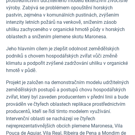
prostřednictvím udržitelného modelu extenzivní živočišné
výroby. Zabývá se problémem opouštění horských
pastvin, zejména v komunálních pustinách, zvýšením
intenzity letních požárů na venkově, snížením zásob
uhlíku zachyceného v organické hmotě půdy v horských
oblastech a snížením plemene skotu Maronesa.
Jeho hlavním cílem je zlepšit odolnost zemědělských
podniků s chovem hospodářských zvířat vůči změně
klimatu a podpořit zvýšené zadržování uhlíku v organické
hmotě v půdě.
Projekt je založen na demonstračním modelu udržitelných
zemědělských postupů a postupů chovu hospodářských
zvířat, který byl zaveden producentem v přední linii a bude
prováděn ve čtyřech oblastech replikace prostřednictvím
producentů, kteří se řídí tímto modelem využívání.
Intervenční oblasti se nacházejí ve čtyřech
nejreprezentativnějších obcích plemene Maronesa, Vila
Pouca de Aguiar, Vila Real, Ribeira de Pena a Mondim de