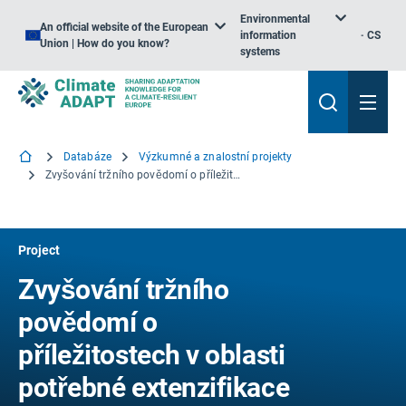
Environmental
An official website of the European
information
CS
Union | How do you know?
systems
Databáze
Výzkumné a znalostní projekty
Zvyšování tržního povědomí o příležitostech v oblasti potřebné extenzifikace a zemědělství šetrného k půdě
Project
Zvyšování tržního
povědomí o
příležitostech v oblasti
potřebné extenzifikace