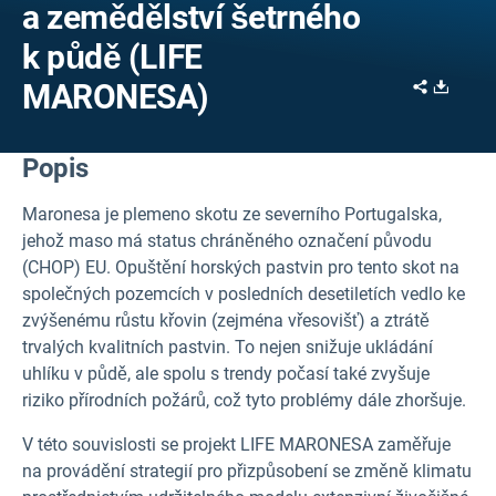
a zemědělství šetrného
k půdě (LIFE
Share
Downl
MARONESA)
Popis
Maronesa je plemeno skotu ze severního Portugalska,
jehož maso má status chráněného označení původu
(CHOP) EU. Opuštění horských pastvin pro tento skot na
společných pozemcích v posledních desetiletích vedlo ke
zvýšenému růstu křovin (zejména vřesovišť) a ztrátě
trvalých kvalitních pastvin. To nejen snižuje ukládání
uhlíku v půdě, ale spolu s trendy počasí také zvyšuje
riziko přírodních požárů, což tyto problémy dále zhoršuje.
V této souvislosti se projekt LIFE MARONESA zaměřuje
na provádění strategií pro přizpůsobení se změně klimatu