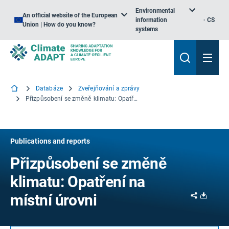
Environmental
An official website of the European
information
CS
Union | How do you know?
systems
Databáze
Zveřejňování a zprávy
Přizpůsobení se změně klimatu: Opatření na místní úrovni
Publications and reports
Přizpůsobení se změně
klimatu: Opatření na
Share
Downl
místní úrovni