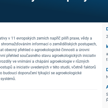
tivy v 11 evropských zemích napříč pilíři praxe, vědy a
no shromažďováním informací o zemědělských postupech,
k
at obecný přehled o agroekologické činnosti a úrovni
a
rvní přehled současného stavu agroekologických iniciativ
f
 rozdíly ve vnímání a chápání agroekologie v různých
stupů a iniciativ uvedených v této studii, včetně faktorů
o budoucí doporučení týkající se agroekologické
N
 systémů.
S
Ř