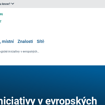
ou know?
, místní
Znalosti
Sítě
Agroekologické iniciativy v evropských zemích
iciativy v evropských