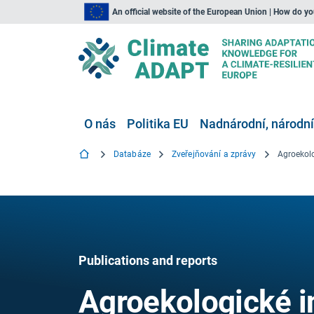
An official website of the European Union | How do y
O nás
Politika EU
Nadnárodní, národní
Databáze
Zveřejňování a zprávy
Publications and reports
Agroekologické in