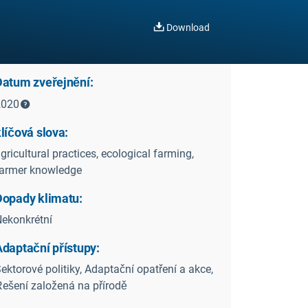
Download
Datum zveřejnění:
2020
líčová slova:
gricultural practices, ecological farming,
armer knowledge
Dopady klimatu:
ekonkrétní
Adaptační přístupy:
ektorové politiky, Adaptační opatření a akce,
ešení založená na přírodě