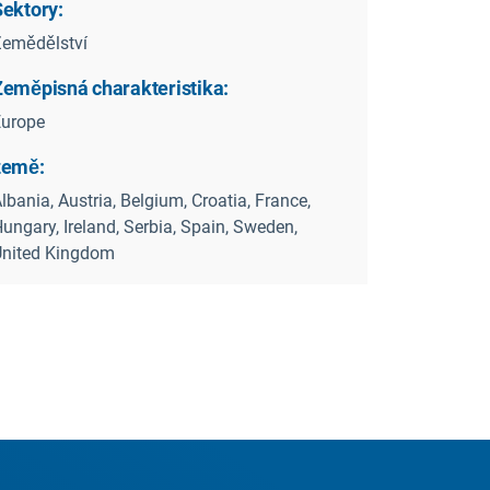
Sektory:
emědělství
Zeměpisná charakteristika:
Europe
země:
lbania, Austria, Belgium, Croatia, France,
ungary, Ireland, Serbia, Spain, Sweden,
United Kingdom