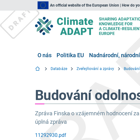
An official website of the European Union | How do y
O nás
Politika EU
Nadnárodní, národní
Databáze
Zveřejňování a zprávy
Budování
Budování odolnos
Zpráva Finska o vzájemném hodnocení za 
úplná zpráva
11292930.pdf