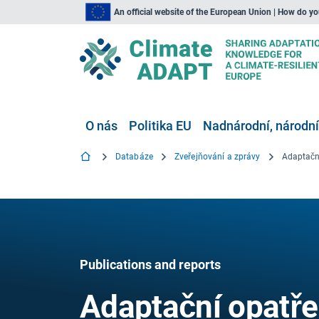
An official website of the European Union | How do y
O nás
Politika EU
Nadnárodní, národní
Databáze
Zveřejňování a zprávy
Publications and reports
Adaptační opatř