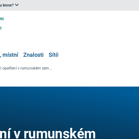
ou know?
, místní
Znalosti
Sítě
Adaptační opatření v rumunském zemědělství
ení v rumunském