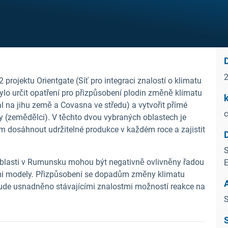
 projektu Orientgate (Síť pro integraci znalostí o klimatu
 bylo určit opatření pro přizpůsobení plodin změně klimatu
k
 na jihu země a Covasna ve středu) a vytvořit přímé
 (zemědělci). V těchto dvou vybraných oblastech je
em dosáhnout udržitelné produkce v každém roce a zajistit
S
oblasti v Rumunsku mohou být negativně ovlivněny řadou
E
mi modely. Přizpůsobení se dopadům změny klimatu
 bude usnadněno stávajícími znalostmi možností reakce na
S