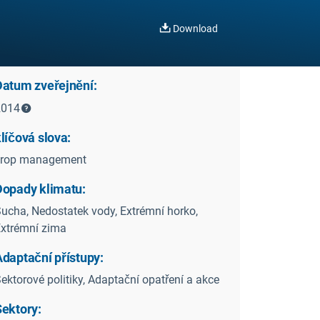
Download
Datum zveřejnění:
2014
líčová slova:
crop management
Dopady klimatu:
ucha, Nedostatek vody, Extrémní horko,
xtrémní zima
Adaptační přístupy:
ektorové politiky, Adaptační opatření a akce
Sektory: