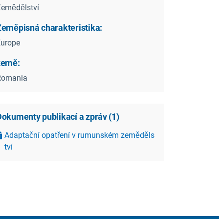
emědělství
Zeměpisná charakteristika:
Europe
země:
Romania
Dokumenty publikací a zpráv
(
1
)
Adaptační opatření v rumunském zeměděls
tví