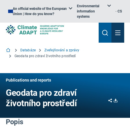
Environmental
An official website of the European
information
CS
Union | How do you know?
systems
Databáze
Zveřejňování a zprávy
Geodata pro zdraví životního prostředí
Publications and reports
Geodata pro zdraví
Share
Downl
životního prostředí
Popis