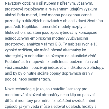
Navzdory obtížím s přístupem k přesným, včasným,
prostorově rozloženým a relevantním údajům výzkum
ukázal řadu metod, které mohou poskytnout cenné
poznatky o důležitých otázkách v oblasti zdraví životního
prostředí. Například numerické modely rozptylu
hlukového znečištění jsou zpochybňovány koncepčně
jednoduchými empirickými modely využívajícími
prostorovou analýzu v rámci GIS. Ty nabízejí rychlejší,
vysoké rozlišení, ale méně přesné alternativy ke
strategickým odhadům založeným na akustické vědě.
Podobně se k mapování zranitelnosti podzemních vod
vůči znečištění používají indexové a indikátorové přístupy,
aniž by bylo nutné složité popisy dopravních drah v
podloží nebo sedimentech.
Nové technologie, jako jsou satelitní senzory pro
monitorování složení atmosféry nebo klip-on pasivní
difúzní monitory pro měření znečištění ovzduší mění
způsob, jakým věda může sledovat události, hrozby a