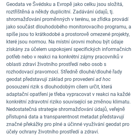
Geodata ve Švédsku a Evropě jako celku jsou složitá,
roztříštěná a někdy duplicitní. Zadávání údajů, tj.
shromažďování proměnných v terénu, se zřídka provádí
jako součást dlouhodobého monitorovacího programu, a
spíše jsou to krátkodobé a prostorově omezené projekty,
které jsou normou. Na místní úrovni mohou být údaje
získány za účelem uspokojení specifických informačních
potřeb nebo v reakci na konkrétní zájmy pracovníků v
oblasti zdraví životního prostředí nebo osob s
rozhodovací pravomocí. Středně dlouhé/dlouhé řady
geodat představují základ pro provedení
ad hoc
posouzení rizik s dlouhodobým cílem určit, která
adaptační opatření je třeba vypracovat v reakci na každé
konkrétní zdravotní riziko související se změnou klimatu.
Nedostatečná strategie shromažďování údajů, veřejně
přístupná data a transparentnost metadat představují
značné překážky pro plné a účinné využívání geodat pro
účely ochrany životního prostředí a zdraví.