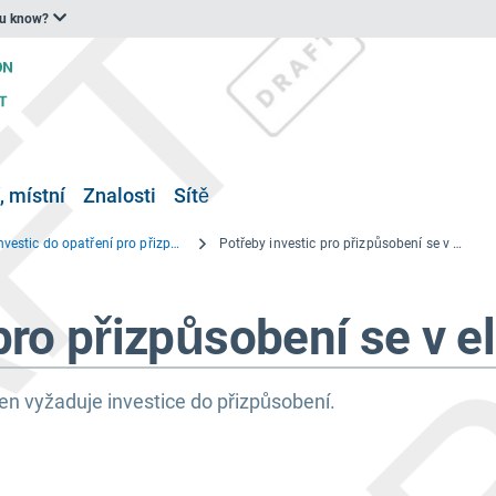
ou know?
, místní
Znalosti
Sítě
Potřeby investic do opatření pro přizpůsobení se změně klimatu u elektráren v EU
Potřeby investic pro přizpůsobení se v elektrárnách
pro přizpůsobení se v e
en vyžaduje investice do přizpůsobení.