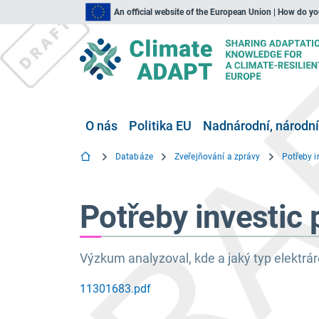
An official website of the European Union | How do y
O nás
Politika EU
Nadnárodní, národní
Databáze
Zveřejňování a zprávy
Potřeby investic 
Výzkum analyzoval, kde a jaký typ elektrár
11301683.pdf