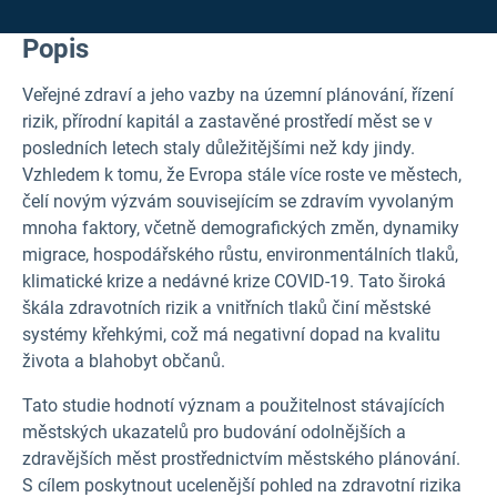
Popis
Veřejné zdraví a jeho vazby na územní plánování, řízení
rizik, přírodní kapitál a zastavěné prostředí měst se v
posledních letech staly důležitějšími než kdy jindy.
Vzhledem k tomu, že Evropa stále více roste ve městech,
čelí novým výzvám souvisejícím se zdravím vyvolaným
mnoha faktory, včetně demografických změn, dynamiky
migrace, hospodářského růstu, environmentálních tlaků,
klimatické krize a nedávné krize COVID-19. Tato široká
škála zdravotních rizik a vnitřních tlaků činí městské
systémy křehkými, což má negativní dopad na kvalitu
života a blahobyt občanů.
Tato studie hodnotí význam a použitelnost stávajících
městských ukazatelů pro budování odolnějších a
zdravějších měst prostřednictvím městského plánování.
S cílem poskytnout ucelenější pohled na zdravotní rizika