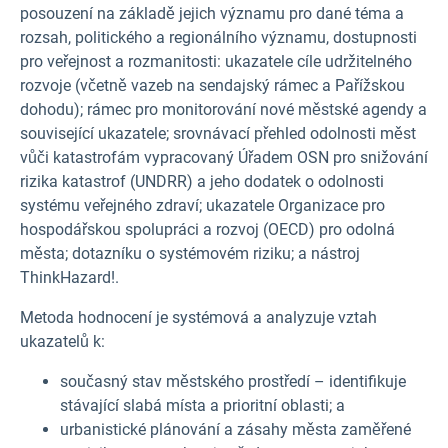
posouzení na základě jejich významu pro dané téma a
rozsah, politického a regionálního významu, dostupnosti
pro veřejnost a rozmanitosti: ukazatele cíle udržitelného
rozvoje (včetně vazeb na sendajský rámec a Pařížskou
dohodu); rámec pro monitorování nové městské agendy a
související ukazatele; srovnávací přehled odolnosti měst
vůči katastrofám vypracovaný Úřadem OSN pro snižování
rizika katastrof (UNDRR) a jeho dodatek o odolnosti
systému veřejného zdraví; ukazatele Organizace pro
hospodářskou spolupráci a rozvoj (OECD) pro odolná
města; dotazníku o systémovém riziku; a nástroj
ThinkHazard!.
Metoda hodnocení je systémová a analyzuje vztah
ukazatelů k:
současný stav městského prostředí – identifikuje
stávající slabá místa a prioritní oblasti; a
urbanistické plánování a zásahy města zaměřené