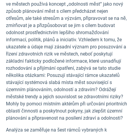
ve městech používá koncept „odolnosti měst“ jako nový
způsob plánování měst s cílem předcházet nejen
otřesům, ale také stresům a výzvám, připravovat se na ně,
zmírňovat je a přizpůsobovat se jim s cílem budovat
odolnost prostřednictvím lepšího shromažďování
informací, politik, plánů a iniciativ. Vzhledem k tomu, že
ukazatele a údaje mají zásadní význam pro posuzování a
řízení zdravotních rizik ve městech, neboť poskytují
základní fakticky podložené informace, které usnadňují
rozhodování a přijímání opatření, zabývá se tato studie
několika otázkami: Posuzují stávající rámce ukazatelů
stávající systémová slabá místa měst související s
územním plánováním, odolností a zdravím? Odrážejí
městské trendy a jejich souvislost se zdravotními riziky?
Mohly by pomoci místním aktérům při určování prioritních
oblastí činnosti a poskytnout pokyny, jak zlepšit územní
plánování a připravenost na posílení zdraví a odolnosti?
Analýza se zaměřuje na šest rámců vybraných k