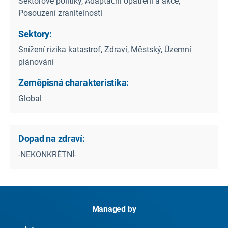
Sektorové politiky, Adaptační opatření a akce,
Posouzení zranitelnosti
Sektory:
Snížení rizika katastrof, Zdraví, Městský, Územní
plánování
Zeměpisná charakteristika:
Global
Dopad na zdraví:
-NEKONKRÉTNÍ-
Managed by