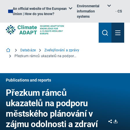
Environmental
An official website of the European
information
CS
Union | How do you know?
systems
Databáze
Zveřejňování a zprávy
Přezkum rámců ukazatelů na podporu městského plánování v zájmu odolnosti a zdraví
Publications and reports
Přezkum rámců
ukazatelů na podporu
městského plánování v
Share
Downl
zájmu odolnosti a zdraví