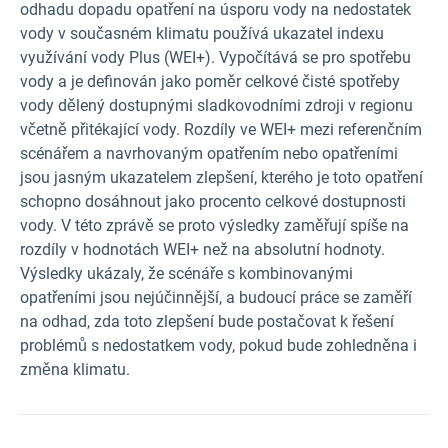
odhadu dopadu opatření na úsporu vody na nedostatek
vody v současném klimatu používá ukazatel indexu
využívání vody Plus (WEI+). Vypočítává se pro spotřebu
vody a je definován jako poměr celkové čisté spotřeby
vody dělený dostupnými sladkovodními zdroji v regionu
včetně přitékající vody. Rozdíly ve WEI+ mezi referenčním
scénářem a navrhovaným opatřením nebo opatřeními
jsou jasným ukazatelem zlepšení, kterého je toto opatření
schopno dosáhnout jako procento celkové dostupnosti
vody. V této zprávě se proto výsledky zaměřují spíše na
rozdíly v hodnotách WEI+ než na absolutní hodnoty.
Výsledky ukázaly, že scénáře s kombinovanými
opatřeními jsou nejúčinnější, a budoucí práce se zaměří
na odhad, zda toto zlepšení bude postačovat k řešení
problémů s nedostatkem vody, pokud bude zohledněna i
změna klimatu.