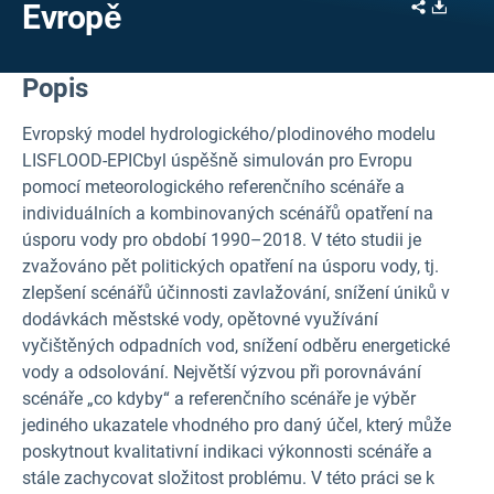
Share
Downl
Evropě
Popis
Evropský model hydrologického/plodinového modelu
LISFLOOD-EPIC
byl úspěšně simulován pro Evropu
pomocí meteorologického referenčního scénáře a
individuálních a kombinovaných scénářů opatření na
úsporu vody pro období 1990–2018. V této studii je
zvažováno pět politických opatření na úsporu vody, tj.
zlepšení scénářů účinnosti zavlažování, snížení úniků v
dodávkách městské
vody, opětovné využívání
vyčištěných odpadních vod, snížení odběru energetické
vody a odsolování. Největší výzvou při porovnávání
scénáře „co kdyby“ a referenčního scénáře je výběr
jediného ukazatele vhodného pro daný účel, který může
poskytnout kvalitativní indikaci výkonnosti scénáře a
stále zachycovat složitost problému. V této práci se k