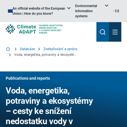
Environmental
An official website of the European
information
CS
Union | How do you know?
systems
Databáze
Zveřejňování a zprávy
Voda, energetika, potraviny a ekosystémy – cesty ke snížení nedostatku vody v Evropě
Publications and reports
Voda, energetika,
potraviny a ekosystémy
– cesty ke snížení
nedostatku vody v