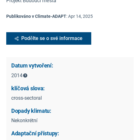
Projekt Budoucí města
Publikováno v Climate-ADAPT
:
Apr 14, 2025
Podělte se o své informace
Datum vytvoření:
2014
klíčová slova:
cross-sectoral
Dopady klimatu:
Nekonkrétní
Adaptační přístupy: