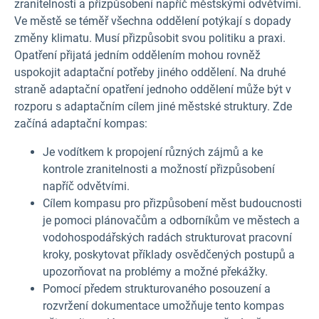
zranitelnosti a přizpůsobení napříč městskými odvětvími.
Ve městě se téměř všechna oddělení potýkají s dopady
změny klimatu. Musí přizpůsobit svou politiku a praxi.
Opatření přijatá jedním oddělením mohou rovněž
uspokojit adaptační potřeby jiného oddělení. Na druhé
straně adaptační opatření jednoho oddělení může být v
rozporu s adaptačním cílem jiné městské struktury. Zde
začíná adaptační kompas:
Je vodítkem k propojení různých zájmů a ke
kontrole zranitelnosti a možností přizpůsobení
napříč odvětvími.
Cílem kompasu pro přizpůsobení měst budoucnosti
je pomoci plánovačům a odborníkům ve městech a
vodohospodářských radách strukturovat pracovní
kroky, poskytovat příklady osvědčených postupů a
upozorňovat na problémy a možné překážky.
Pomocí předem strukturovaného posouzení a
rozvržení dokumentace umožňuje tento kompas