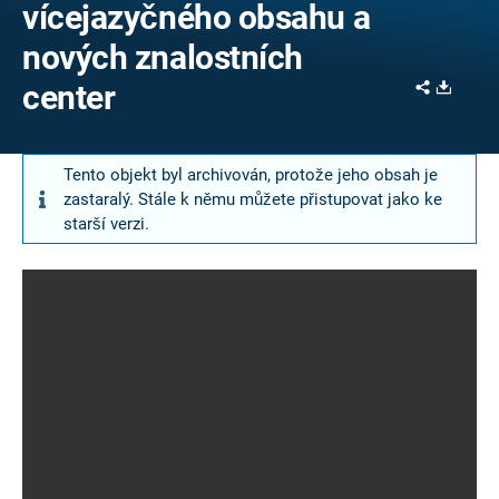
vícejazyčného obsahu a
nových znalostních
Share
Downl
center
Tento objekt byl archivován, protože jeho obsah je
zastaralý. Stále k němu můžete přistupovat jako ke
starší verzi.