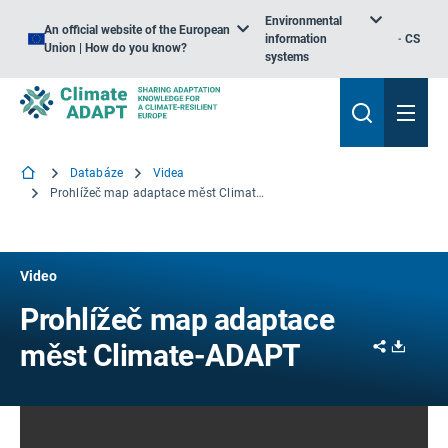
Environmental
An official website of the European
information
CS
Union | How do you know?
systems
Databáze
Videa
Prohlížeč map adaptace měst Climate-ADAPT
Video
Prohlížeč map adaptace
Share
Downl
měst Climate-ADAPT