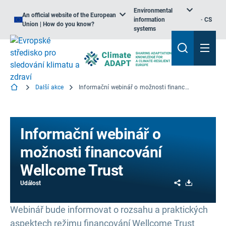
Environmental
An official website of the European
information
CS
Union | How do you know?
systems
Další akce
Informační webinář o možnosti financování Wellcome Trust
Informační webinář o
možnosti financování
Wellcome Trust
Share
Download
Událost
Webinář bude informovat o rozsahu a praktických
aspektech režimu financování Wellcome Trust