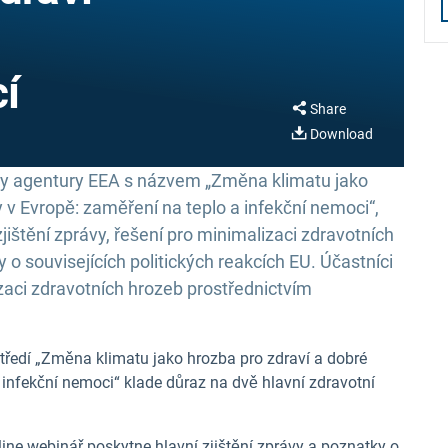
í
Share
Download
vy agentury EEA s názvem „Změna klimatu jako
 v Evropě: zaměření na teplo a infekční nemoci“,
jištění zprávy, řešení pro minimalizaci zdravotních
 o souvisejících politických reakcích EU. Účastníci
zaci zdravotních hrozeb prostřednictvím
tředí „Změna klimatu jako hrozba pro zdraví a dobré
 infekční nemoci“ klade důraz na dvě hlavní zdravotní
ne webinář poskytne hlavní zjištění zprávy a poznatky o