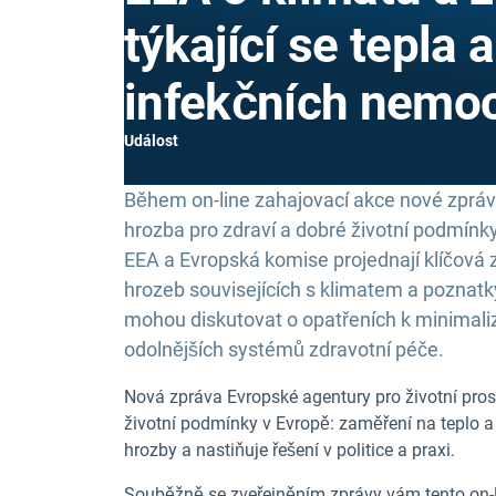
týkající se tepla a
infekčních nemoc
Událost
Během on-line zahajovací akce nové zprá
hrozba pro zdraví a dobré životní podmínky
EEA a Evropská komise projednají klíčová z
hrozeb souvisejících s klimatem a poznatky
mohou diskutovat o opatřeních k minimali
odolnějších systémů zdravotní péče.
Nová zpráva Evropské agentury pro životní pros
životní podmínky v Evropě: zaměření na teplo a
hrozby a nastiňuje řešení v politice a praxi.
Souběžně se zveřejněním zprávy vám tento on-li