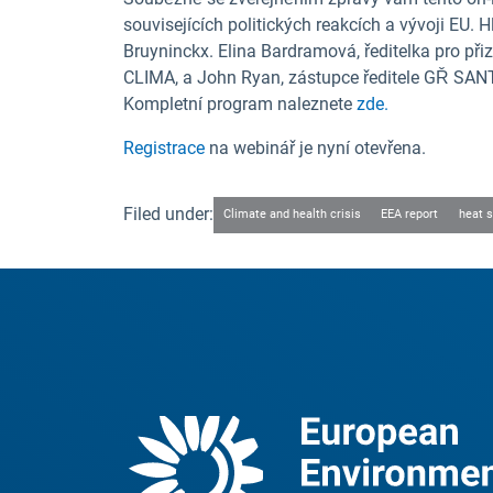
souvisejících politických reakcích a vývoji EU. 
Bruyninckx. Elina Bardramová, ředitelka pro př
CLIMA, a John Ryan, zástupce ředitele GŘ SANTE
Kompletní program naleznete
zde.
Registrace
na webinář je nyní otevřena.
Filed under:
Climate and health crisis
EEA report
heat s