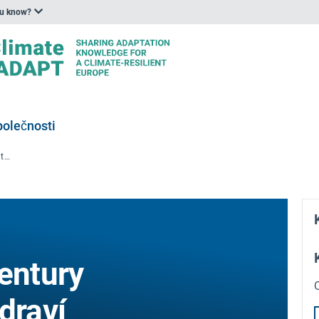
ou know?
polečnosti
Zahájit zprávu agentury EEA o klimatu a zdraví týkající se tepla a infekčních nemocí
entury
draví