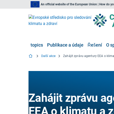
An official website of the European Union | How do y
topics
Publikace a údaje
Řešení
O s
Další akce
Zahájit zprávu ag
EEA o klimatu a z