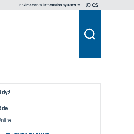
CS
Environmental information systems
Když
Kde
Online