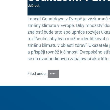
Událost
Lancet Countdown v Evropě je výzkumná sp
změny klimatu v Evropě. Díky množství d
znalostí bude tato spolupráce rozvíjet uka
rozlišením, aby bylo možné identifikovat a 
změnu klimatu v oblasti zdraví. Ukazatele
a přispějí rovněž k činnosti Evropského stř
se na dvouhodinovou zahajovací akci této i
Filed under:
event