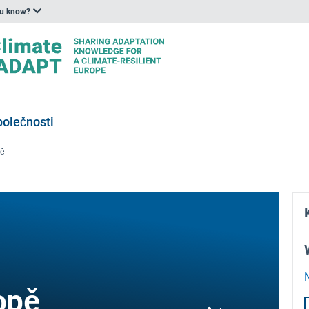
ou know?
polečnosti
pě
opě