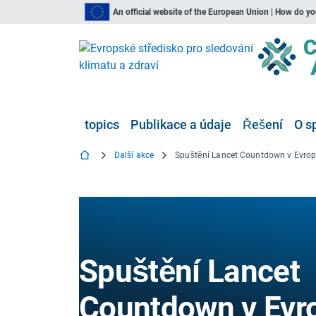
An official website of the European Union | How do y
topics
Publikace a údaje
Řešení
O s
Další akce
Spuštění Lancet Countdown v Evro
Spuštění Lancet
Countdown v Evr